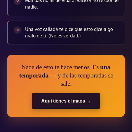
Mandas hojas de vida al vacío y no responde
✕
nadie.
Una voz callada te dice que esto dice algo
✕
malo de ti. (No es verdad.)
Nada de esto te hace menos. Es
una
temporada
— y de las temporadas se
sale.
Aquí tienes el mapa →