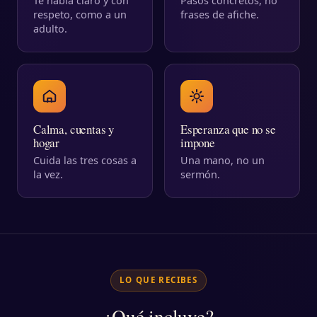
Te habla claro y con
Pasos concretos, no
respeto, como a un
frases de afiche.
adulto.
Calma, cuentas y
Esperanza que no se
hogar
impone
Cuida las tres cosas a
Una mano, no un
la vez.
sermón.
LO QUE RECIBES
¿Qué incluye?